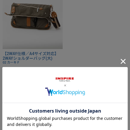
【2WAY仕様／A4サイズ対応】
2WAYショルダーバッグ(大)
02 カーキ
F
¥
8,800
税込
¥
8,360
会員価格
税込
その他のコーディネート