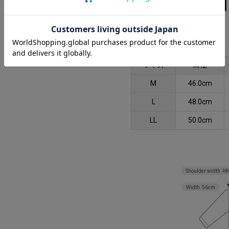
SIZE
サイズ
肩幅
M
46.0cm
L
48.0cm
LL
50.0cm
Shoulder width
48
Width
56cm