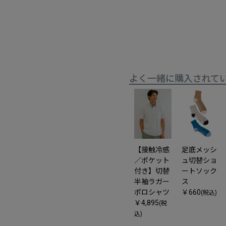
よく一緒に購入されて
【接触冷感
足底メッシ
／ポケット
ュ切替ショ
付き】切替
ートソック
半袖ラガー
ス
ポロシャツ
￥660
(税込)
￥4,895
(税
込)