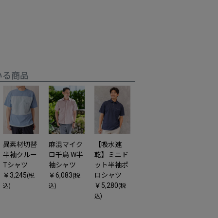
いる商品
麻混マイク
【吸水速
異素材切替
ロ千鳥 W半
乾】ミニド
半袖クルー
袖シャツ
ット半袖ポ
Tシャツ
￥6,083
ロシャツ
￥3,245
(税
(税
￥5,280
込)
(税
込)
込)