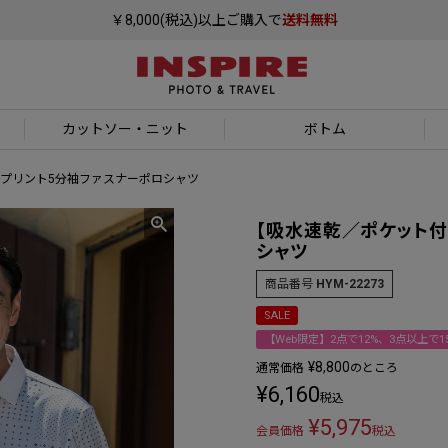
￥8,000(税込)以上ご購入で
送料無料
カットソー
・ニット
ボトム
プリント5分袖ファスナーポロシャツ
【吸水速乾／ポケット付
シャツ
商品番号
HYM-22273
SALE
【Web限定】2点で12%、3点以上で15
¥
8,800
通常価格
のところ
¥
6,160
税込
¥
5,975
会員価格
税込