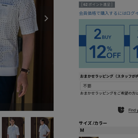
[
62
ポイント進呈 ]
会員価格で購入するにはログ
おまかせラッピング（スタッフが
おまかせラッピングをご希望の方
ト
Find 
サイズ
カラー
M