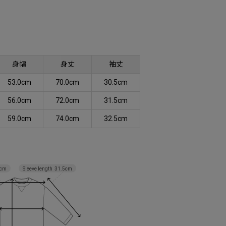
身幅
身丈
袖丈
53.0cm
70.0cm
30.5cm
56.0cm
72.0cm
31.5cm
59.0cm
74.0cm
32.5cm
Sleeve length
31.5cm
cm