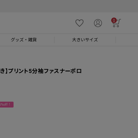
0
グッズ
・雑貨
大きい
サイズ
き】プリント5分袖ファスナーポロ
%off！