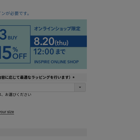
インが必要です。
内容に応じて最適なラッピングを行います）
(
必
は、お選びください
須
)
your size