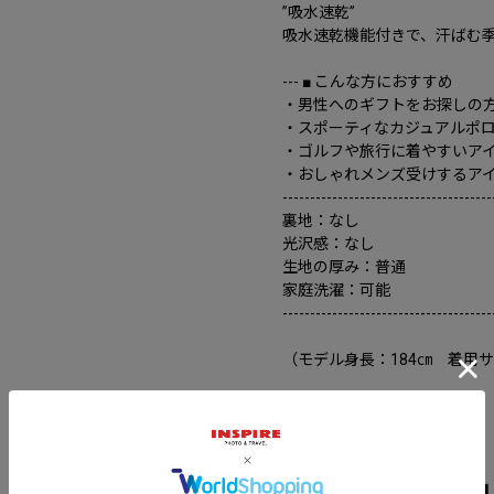
”吸水速乾”
吸水速乾機能付きで、汗ばむ
--- ■ こんな方におすすめ
・男性へのギフトをお探しの
・スポーティなカジュアルポ
・ゴルフや旅行に着やすいア
・おしゃれメンズ受けするア
--------------------------------------
裏地：なし
光沢感：なし
生地の厚み：普通
家庭洗濯：可能
--------------------------------------
（モデル身長：184㎝ 着用
素材
ポリエステル 80％・綿 20％
洗濯表示