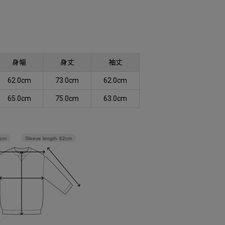
身幅
身丈
袖丈
62.0cm
73.0cm
62.0cm
65.0cm
75.0cm
63.0cm
Sleeve length
62cm
2cm