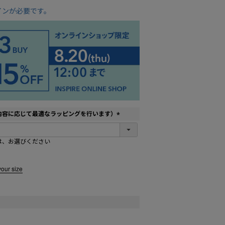
インが必要です。
内容に応じて最適なラッピングを行います）
(
必
は、お選びください
須
)
your size
ー