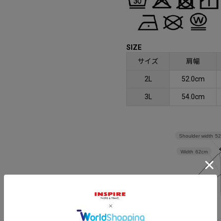
SIZE
サイズ
肩幅
2L
52.0cm
3L
54.0cm
Shoulder width
5
Width
62cm