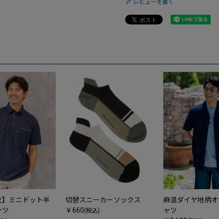
レビューを書く
乾】ミニドット半
切替スニーカーソックス
麻混ダイヤ地柄オ
ャツ
￥660
ャツ
(税込)