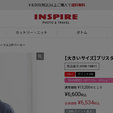
￥8,000(税込)以上ご購入で
送料無料
カットソー
・ニット
ボトム
ーフルZIPパーカー
【大きいサイズ】ブリスタ
商品番号
HYM-18811
SALE
ポイント5倍
【Web限定】2点で12%、3点以上で15
¥
13,200
通常価格
のところ
¥
6,600
税込
¥
6,534
会員価格
税込
[
330
ポイント進呈 ]