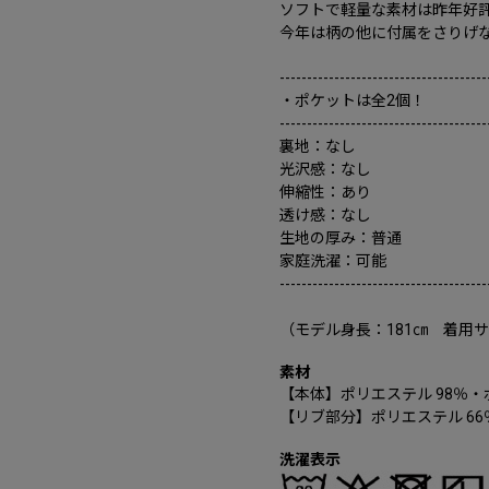
ソフトで軽量な素材は昨年好
今年は柄の他に付属をさりげ
--------------------------------------
・ポケットは全2個！
--------------------------------------
裏地：なし
光沢感：なし
伸縮性：あり
透け感：なし
生地の厚み：普通
家庭洗濯：可能
--------------------------------------
（モデル身長：181㎝ 着用
素材
【本体】ポリエステル 98％・
【リブ部分】ポリエステル 66
洗濯表示