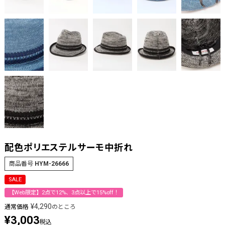
配色ポリエステルサーモ中折れ
商品番号
HYM-26666
SALE
【Web限定】2点で12%、3点以上で15%off！
¥
4,290
通常価格
のところ
¥
3,003
税込