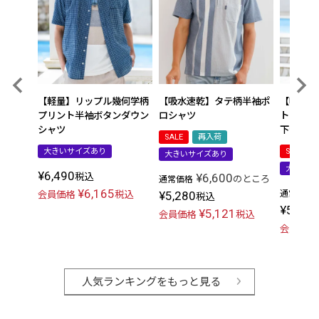
【吸水速乾】タテ柄半袖ポ
【吸水速
【軽量】リップル幾何学柄
ロシャツ
トアップ
プリント半袖ボタンダウン
下セット
シャツ
SALE
再入荷
SALE
大きいサイズあり
大きいサイズあり
大きいサ
¥
6,490
¥
6,600
税込
のところ
通常価格
¥
6,165
¥
5,280
通常価格
会員価格
税込
税込
¥
5,192
¥
5,121
会員価格
税込
会員価格
人気ランキングをもっと見る