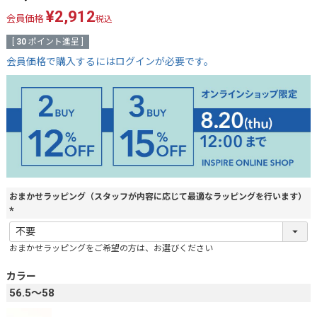
¥
2,912
会員価格
税込
[
30
ポイント進呈 ]
会員価格で購入するにはログインが必要です。
おまかせラッピング（スタッフが内容に応じて最適なラッピングを行います）
(
必
おまかせラッピングをご希望の方は、お選びください
須
)
カラー
56.5～58