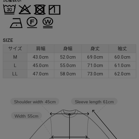
SIZE
サイズ
肩幅
身幅
身丈
袖丈
M
43.0cm
52.0cm
69.0cm
60.0cm
L
45.0cm
55.0cm
71.0cm
61.0cm
LL
47.0cm
58.0cm
73.0cm
62.0cm
Sleeve length
61cm
Shoulder width
45cm
Width
55cm