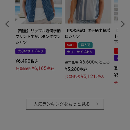
【吸水速乾】タテ柄半袖ポ
【吸水速
【軽量】リップル幾何学柄
ロシャツ
トアップ
プリント半袖ボタンダウン
下セット
シャツ
SALE
再入荷
SALE
大きいサイズあり
大きいサイズあり
大きいサ
¥
6,490
¥
6,600
税込
のところ
通常価格
¥
6,165
¥
5,280
通常価格
会員価格
税込
税込
¥
5,192
¥
5,121
会員価格
税込
会員価格
人気ランキングをもっと見る