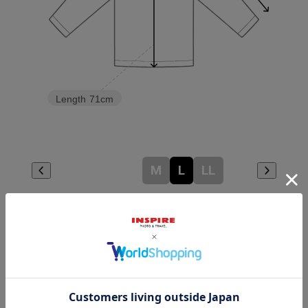
Length
71cm
M
L
LL
Check the recommended size
Try this item on