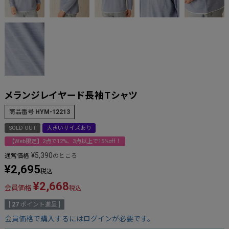
メランジレイヤード長袖Tシャツ
商品番号
HYM-12213
SOLD OUT
大きいサイズあり
【Web限定】2点で12%、3点以上で15%off！
¥
5,390
通常価格
のところ
¥
2,695
税込
¥
2,668
会員価格
税込
[
27
ポイント進呈 ]
会員価格で購入するにはログインが必要です。