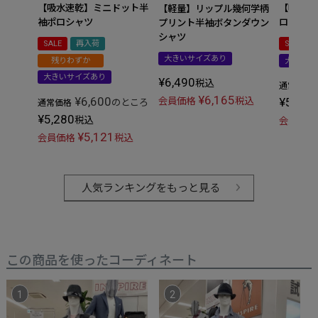
【吸水速乾】ミニドット半
【吸水速
【軽量】リップル幾何学柄
袖ポロシャツ
ロシャツ
プリント半袖ボタンダウン
シャツ
SALE
再入荷
SALE
大きいサイズあり
残りわずか
大きいサ
大きいサイズあり
¥
6,490
税込
通常価格
¥
6,165
¥
6,600
¥
5,280
会員価格
税込
のところ
通常価格
¥
5,280
税込
会員価格
¥
5,121
会員価格
税込
人気ランキングをもっと見る
この商品を使ったコーディネート