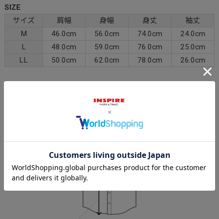
SIZE
サイズ
肩幅
身幅
身丈
袖丈
M
46.0cm
56.0cm
74.0cm
24.0cm
L
48.0cm
59.0cm
76.0cm
25.0cm
LL
50.0cm
62.0cm
78.0cm
26.0cm
Sleeve length
25cm
Shoulder width
48cm
Width
59cm