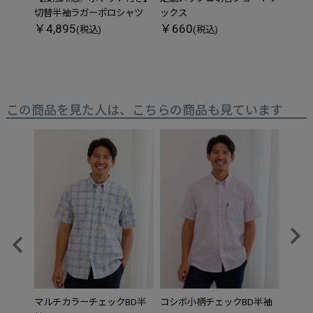
切替半袖ラガーポロシャツ
ックス
ツ
￥4,895
￥660
￥3,
(税込)
(税込)
この商品を見た人は、こちらの商品も見ています
マルチカラーチェックBD半
コシボ小柄チェックBD半袖
麻混マ