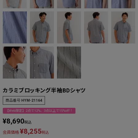
カラミブロッキング半袖BDシャツ
商品番号
HYM-21164
【Web限定】2点で12%、3点以上で15%off！
¥
8,690
税込
¥
8,255
会員価格
税込