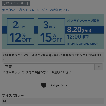
[
87
ポイント進呈 ]
会員価格で購入するにはログインが必要です。
おまかせラッピング（スタッフが内容に応じて最適なラッピングを行います）
(
必
おまかせラッピングをご希望の方は、お選びください
須
)
Find your size
サイズ
カラー
M