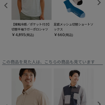
【接触冷感／ポケット付き】
足底メッシュ切替ショートソ
異素材
切替半袖ラガーポロシャツ
ックス
ツ
￥4,895
￥660
￥3,
(税込)
(税込)
この商品を見た人は、こちらの商品も見ています