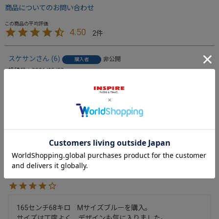
商品についてのお問い合わせ
4.50
2
スケサン
6
非公開
購入者
投稿日
2026/05/20
デザインもよく、材質もポリエステル４０％入りなのでシワ
になりにくい。ポケットが２個有り、かつボタンが着いてい
るのでとても便利である。
しんさん
1
非公開
購入者
投稿日
2025/08/22
165センチ68キロ　Mサイズブルーを購入。

サイズは丁度よく、デザインも気に入りました。
