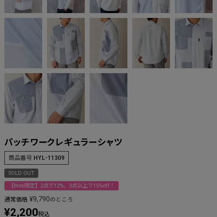
パッチワークレギュラーシャツ
商品番号
HYL-11309
SOLD OUT
【Web限定】2点で12%、3点以上で15%off！
¥
9,790
通常価格
のところ
¥
2,200
税込