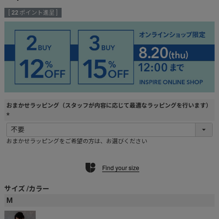
[
22
ポイント進呈 ]
おまかせラッピング（スタッフが内容に応じて最適なラッピングを行います）
(
必
おまかせラッピングをご希望の方は、お選びください
須
)
Find your size
サイズ
カラー
M