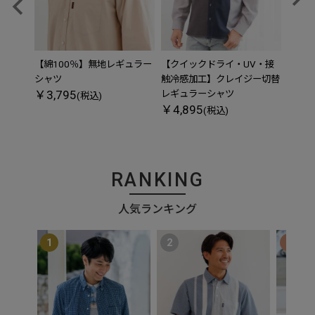
【綿100％】無地レギュラー
【クイックドライ・UV・接
先染
シャツ
触冷感加工】クレイジー切替
シャ
￥3,795
￥6,
レギュラーシャツ
(税込)
￥4,895
(税込)
RANKING
人気ランキング