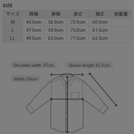
SIZE
サイズ
肩幅
身幅
身丈
袖丈
総重量
M
45.0cm
56.0cm
73.0cm
60.0cm
L
47.0cm
59.0cm
75.0cm
61.5cm
LL
49.0cm
62.0cm
77.0cm
62.5cm
Sleeve length
61.5cm
Shoulder width
47cm
Width
59cm