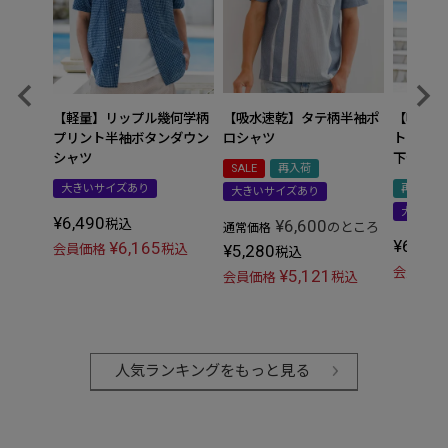
【吸水速乾】タテ柄半袖ポ
【吸水速
【軽量】リップル幾何学柄
ロシャツ
トアップ
プリント半袖ボタンダウン
下セット
シャツ
SALE
再入荷
再入荷
大きいサイズあり
大きいサイズあり
大きいサ
¥
6,490
¥
6,600
税込
のところ
通常価格
¥
6,490
¥
6,165
¥
5,280
会員価格
税込
税込
会員価格
¥
5,121
会員価格
税込
人気ランキングをもっと見る